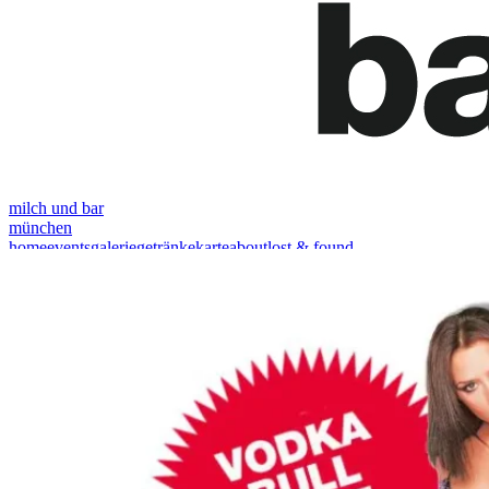
milch und bar
münchen
home
events
galerie
getränkekarte
about
lost & found
jetzt reservieren