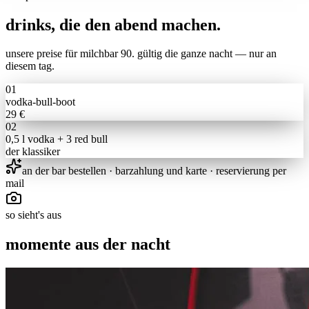
drinks, die den abend machen
.
unsere preise für
milchbar 90
. gültig die ganze nacht — nur an
diesem tag.
0
1
vodka-bull-boot
29 €
0
2
0,5 l vodka + 3 red bull
der klassiker
an der bar bestellen · barzahlung und karte · reservierung per
mail
so sieht's aus
momente aus der nacht