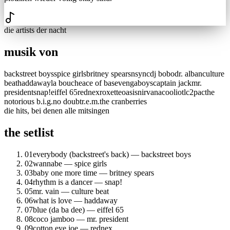
die artists der nacht
musik von
backstreet boys
spice girls
britney spears
nsync
dj bobo
dr. alban
culture
beat
haddaway
la bouche
ace of base
vengaboys
captain jack
mr.
president
snap!
eiffel 65
rednex
roxette
oasis
nirvana
coolio
tlc
2pac
the
notorious b.i.g.
no doubt
r.e.m.
the cranberries
die hits, bei denen alle mitsingen
the setlist
01
everybody (backstreet's back) — backstreet boys
02
wannabe — spice girls
03
baby one more time — britney spears
04
rhythm is a dancer — snap!
05
mr. vain — culture beat
06
what is love — haddaway
07
blue (da ba dee) — eiffel 65
08
coco jamboo — mr. president
09
cotton eye joe — rednex