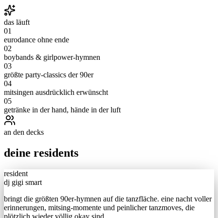
das läuft
0
1
eurodance ohne ende
0
2
boybands & girlpower-hymnen
0
3
größte party-classics der 90er
0
4
mitsingen ausdrücklich erwünscht
0
5
getränke in der hand, hände in der luft
an den decks
deine residents
resident
dj gigi smart
bringt die größten 90er-hymnen auf die tanzfläche. eine nacht voller
erinnerungen, mitsing-momente und peinlicher tanzmoves, die
plötzlich wieder völlig okay sind.