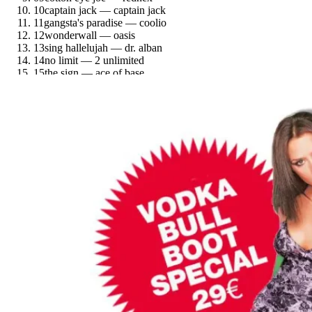
10
captain jack — captain jack
11
gangsta's paradise — coolio
12
wonderwall — oasis
13
sing hallelujah — dr. alban
14
no limit — 2 unlimited
15
the sign — ace of base
16
macarena — los del río